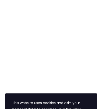
Uçak Bileti
Konaklama
Vize
Araç Kiralama
Havalimanı Transferi
Bayi Eğitim Motivasyon
İletişim
Eğitim Mahallesi Poyraz Sokak Ertogay İş
Merkezi Kat : 5 Daire : 14, Kadıköy İstanbul /
Türkiye
+90 216 418 22 22
info@expolandtour.com
This website uses cookies and asks your