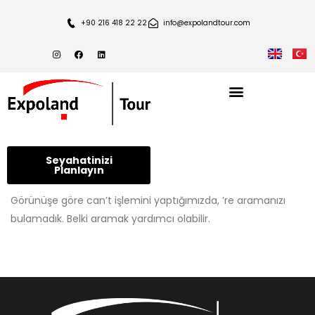
+90 216 418 22 22
info@expolandtour.com
Ana Sayfa
Seyahatinizi
Planlayın
Görünüşe göre can’t işlemini yaptığımızda, ’re aramanızı
bulamadık. Belki aramak yardımcı olabilir.