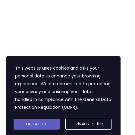
İletişim
Eğitim Mahallesi Poyraz Sokak Ertogay İş
Merkezi Kat : 5 Daire : 14, Kadıköy İstanbul /
Türkiye
+90 216 418 22 22
info@expolandtour.com
This website uses cookies and asks your
personal data to enhance your browsing
experience. We are committed to protecting
E- Bültene Üye Olmak İçin
your privacy and ensuring your data is
handled in compliance with the
General Data
Protection Regulation (GDPR)
.
Gönder
OK, I AGREE
PRIVACY POLICY