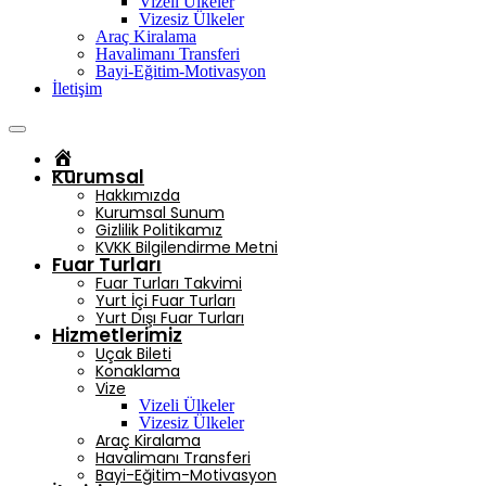
Vizeli Ülkeler
Vizesiz Ülkeler
Araç Kiralama
Havalimanı Transferi
Bayi-Eğitim-Motivasyon
İletişim
Ana
Sayfa
Kurumsal
Hakkımızda
Kurumsal Sunum
Gizlilik Politikamız
KVKK Bilgilendirme Metni
Fuar Turları
Fuar Turları Takvimi
Yurt İçi Fuar Turları
Yurt Dışı Fuar Turları
Hizmetlerimiz
Uçak Bileti
Konaklama
Vize
Vizeli Ülkeler
Vizesiz Ülkeler
Araç Kiralama
Havalimanı Transferi
Bayi-Eğitim-Motivasyon