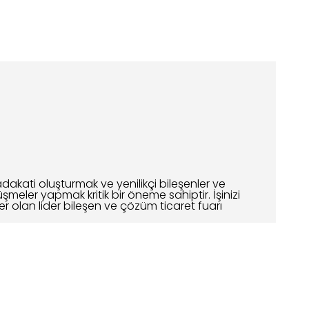
akati oluşturmak ve yenilikçi bileşenler ve
meler yapmak kritik bir öneme sahiptir. İşinizi
yer olan lider bileşen ve çözüm ticaret fuarı