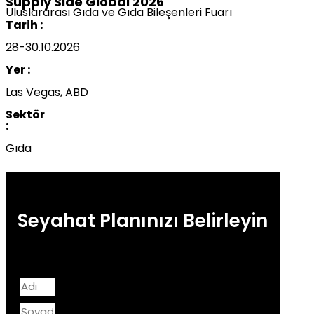
Supply Side Global 2026
Uluslararası Gıda ve Gıda Bileşenleri Fuarı
Tarih :
28-30.10.2026
Yer :
Las Vegas, ABD
Sektör
:
Gıda
Seyahat Planınızı Belirleyin
*Seyahat danışmanlarımız size dönüş yapsın.