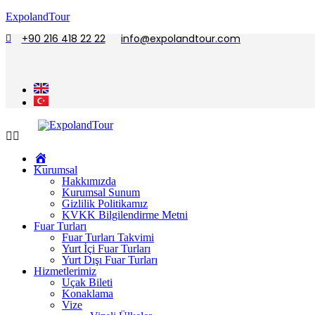
ExpolandTour
+90 216 418 22 22
info@expolandtour.com
Ana
Sayfa
Kurumsal
Hakkımızda
Kurumsal Sunum
Gizlilik Politikamız
KVKK Bilgilendirme Metni
Fuar Turları
Fuar Turları Takvimi
Yurt İçi Fuar Turları
Yurt Dışı Fuar Turları
Hizmetlerimiz
Uçak Bileti
Konaklama
Vize