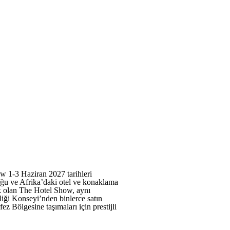
ow 1-3 Haziran 2027 tarihleri
ğu ve Afrika’daki otel ve konaklama
ik olan The Hotel Show, aynı
liği Konseyi’nden binlerce satın
ez Bölgesine taşımaları için prestijli