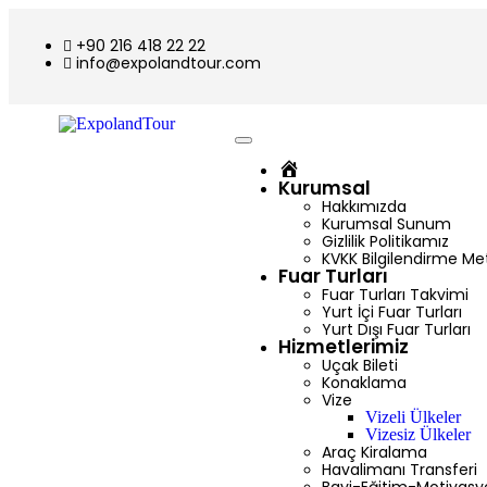
+90 216 418 22 22
info@expolandtour.com
Ana
Sayfa
Kurumsal
Hakkımızda
Kurumsal Sunum
Gizlilik Politikamız
KVKK Bilgilendirme Me
Fuar Turları
Fuar Turları Takvimi
Yurt İçi Fuar Turları
Yurt Dışı Fuar Turları
Hizmetlerimiz
Uçak Bileti
Konaklama
Vize
Vizeli Ülkeler
Vizesiz Ülkeler
Araç Kiralama
Havalimanı Transferi