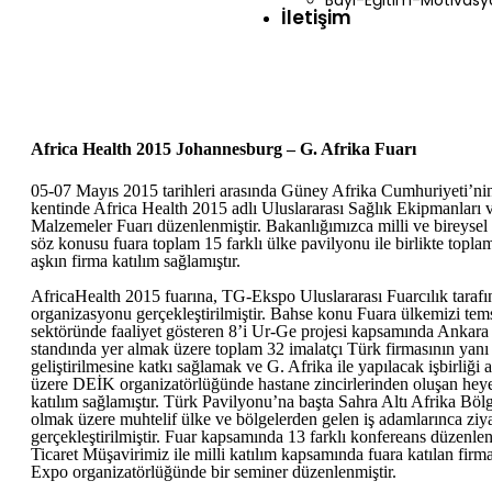
Bayi-Eğitim-Motivasy
İletişim
Africa Health 2015 Johannesburg – G. Afrika Fuarı
05-07 Mayıs 2015 tarihleri arasında Güney Afrika Cumhuriyeti’n
kentinde Africa Health 2015 adlı Uluslararası Sağlık Ekipmanları
Malzemeler Fuarı düzenlenmiştir. Bakanlığımızca milli ve bireysel 
söz konusu fuara toplam 15 farklı ülke pavilyonu ile birlikte topl
aşkın firma katılım sağlamıştır.
AfricaHealth 2015 fuarına, TG-Ekspo Uluslararası Fuarcılık tarafı
organizasyonu gerçekleştirilmiştir. Bahse konu Fuara ülkemizi tems
sektöründe faaliyet gösteren 8’i Ur-Ge projesi kapsamında Ankara
standında yer almak üzere toplam 32 imalatçı Türk firmasının yanı 
geliştirilmesine katkı sağlamak ve G. Afrika ile yapılacak işbirliği a
üzere DEİK organizatörlüğünde hastane zincirlerinden oluşan heyet 
katılım sağlamıştır. Türk Pavilyonu’na başta Sahra Altı Afrika Bölge
olmak üzere muhtelif ülke ve bölgelerden gelen iş adamlarınca ziya
gerçekleştirilmiştir. Fuar kapsamında 13 farklı konfereans düzenlen
Ticaret Müşavirimiz ile milli katılım kapsamında fuara katılan firm
Expo organizatörlüğünde bir seminer düzenlenmiştir.