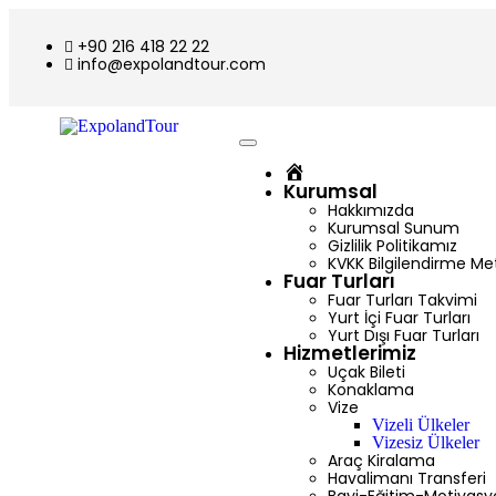
+90 216 418 22 22
info@expolandtour.com
Ana
Sayfa
Kurumsal
Hakkımızda
Kurumsal Sunum
Gizlilik Politikamız
KVKK Bilgilendirme Me
Fuar Turları
Fuar Turları Takvimi
Yurt İçi Fuar Turları
Yurt Dışı Fuar Turları
Hizmetlerimiz
Uçak Bileti
Konaklama
Vize
Vizeli Ülkeler
Vizesiz Ülkeler
Araç Kiralama
Havalimanı Transferi