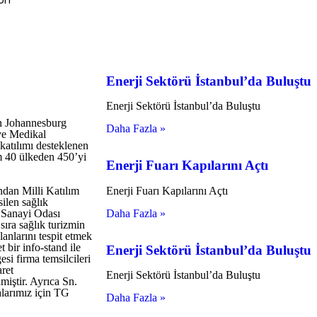
on
Enerji Sektörü İstanbul’da Buluştu
Enerji Sektörü İstanbul’da Buluştu
in Johannesburg
Daha Fazla »
 ve Medikal
katılımı desteklenen
am 40 ülkeden 450’yi
Enerji Fuarı Kapılarını Açtı
ndan Milli Katılım
Enerji Fuarı Kapılarını Açtı
ilen sağlık
 Sanayi Odası
Daha Fazla »
sıra sağlık turizmin
lanlarını tespit etmek
bir info-stand ile
Enerji Sektörü İstanbul’da Buluştu
si firma temsilcileri
ret
Enerji Sektörü İstanbul’da Buluştu
miştir. Ayrıca Sn.
alarımız için TG
Daha Fazla »